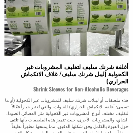
أغلفة شرنك سليف لتغليف المشروبات غير
الكحولية (ليبل شرنك سليف/ غلاف الانكماش
الحراري)
Shrink Sleeves for Non-Alcoholic Beverages
هذه ملصقات أو ليبلات شرنك سليف للمشروبات غير الكحولية (أو ما
تسمى: أغلفة الانكماش الحراري) للعبوات، والتي تُعتبر خياراً فعّالاً
لتغليف مختلف أنواع المشروبات غير الكحولية مثل العصائر، الصودا،
الشاي، والمشروبات الأخرى، حيث تتميز هذه الملصقات بأنها تلتف
حول العبوة بالكامل وفق شكلها الدقيق، مما يمنحها مظهراً نظيفاً
وجذاباً يساعد العلامات التجارية على التميز والظهور بشكل لافت