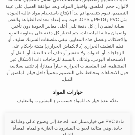
الألوان، حجم الملصق، واختيار المواد. وبعد موافقة العميل على عينة
التصميم، نقوم بتنقيحها ثم نبدأ الإنتاج باستخدام مواد عالية الجودة
مثل PVC وPETG و OPS، حيث يتم إعداد معدات الطباعة والقص
بعناية لضمان أن كل دفعة تلبي أعلى معايير الجودة دون تأخير.
ولضمان متانة الملصقات، يتم اختبار كل دفعة على مقاومة القوة
والاحتكاك. وبفضل هذه المعايير، تبقى ملصقات الشرنك سليف أو
فيلم التغليف الحراري (بالانكماش الحراري) مثبتة بإحكام على
الزجاجات أو العبوات ولا تتقشر أو تتلف أثناء التعبئة أو النقل أو
الاستخدام اليومي. ولذلك، بالنسبة للزجاجات ذات الأشكال غير
المنتظمة، تُعد الملصقات الحرارية خياراً ممتازاً، إذ تلتف بسلاسة
حول الانحناءات وتحافظ على التصميم محمياً داخل فيلم الملصق أو
الليبل.
خيارات المواد
نقدّم عدة خيارات للمواد حسب نوع المشروب والتغليف
مادة PVC هي خيارممتاز عند الحاجة إلى وضوح عالي وطباعة
حادة، وهي مثالية لعبوات المشروبات الغازية والمياه المعبأة
والشاي.